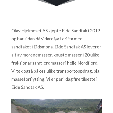
Olav Hjelmeset AS kjøpte Eide Sandtak i 2019
og har sidan då vidareført drifta med
sandtaket i Eidsmona. Eide Sandtak AS leverer
alt av morenemasser, knuste masser i 20 ulike
fraksjonar samt jordmasser i heile Nordfjord.
Vi tek også på oss ulike transportoppdrag, bla.
masseforflytting. Vi er per i dag fire tilsette i
Eide Sandtak AS.